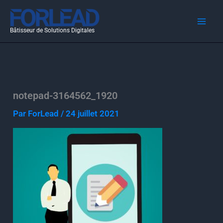
Aller
au
Bâtisseur de Solutions Digitales
contenu
notepad-3164562_1920
Par
ForLead
/
24 juillet 2021