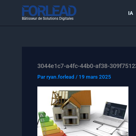
Aller
au
IA
Bâtisseur de Solutions Digitales
contenu
3044e1c7-a4fc-44b0-af38-309f7512
Par
ryan.forlead
/
19 mars 2025