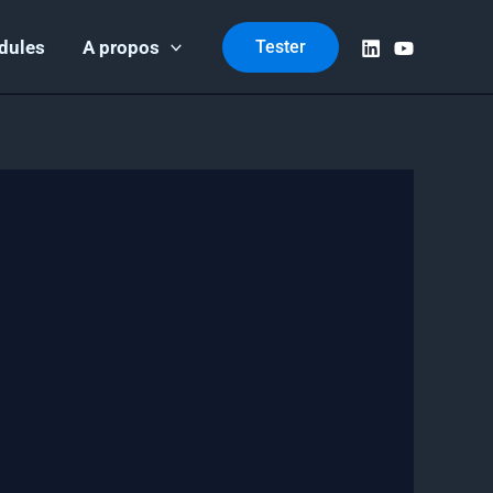
dules
A propos
Tester