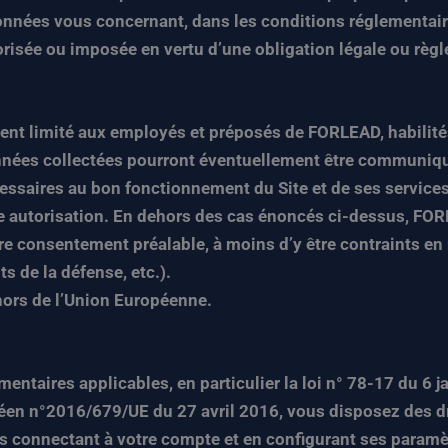
données vous concernant, dans les conditions réglementai
orisée ou imposée en vertu d’une obligation légale ou règ
ent limité aux employés et préposés de FORLEAD, habilités
données collectées pourront éventuellement être communiq
ssaires au bon fonctionnement du Site et de ses services 
 autorisation. En dehors des cas énoncés ci-dessus, FORL
e consentement préalable, à moins d’y être contraints en r
ts de la défense, etc.).
hors de l’Union Européenne.
taires applicables, en particulier la loi n° 78-17 du 6 ja
opéen n°2016/679/UE du 27 avril 2016, vous disposez des dr
s connectant à votre compte et en configurant ses paramèt