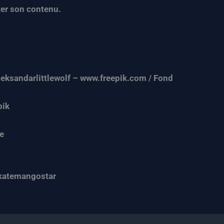
ter son contenu.
eksandarlittlewolf – www.freepik.com / Fond
pik
e
katemangostar