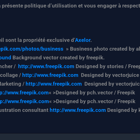
présente politique d’utilisation et vous engager à respec
l sont la propriété exclusive d’
Axelor
.
epik.com/photos/business
» Business photo created by al
round
Background vector created by freepik.
uncher /
http://www.freepik.com
Designed by stories / Free
écollage /
http://www.freepik.com
Designed by vectorjuice
Marketing /
http://www.freepik.com
Designed by vectorjuic
tp://www.freepik.com
« >Designed by pch.vector / Freepik
tp://www.freepik.com
« >Designed by pch.vector / Freepik
llustration consultant
http://www.freepik.com
Designed by 