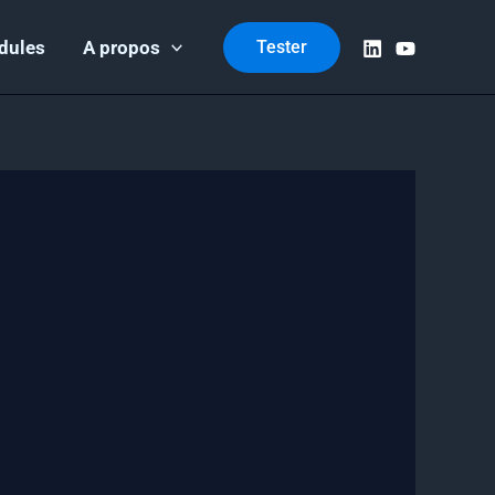
dules
A propos
Tester