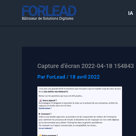
Aller
au
IA
Bâtisseur de Solutions Digitales
contenu
Capture d’écran 2022-04-18 154843
Par
ForLead
/
18 avril 2022