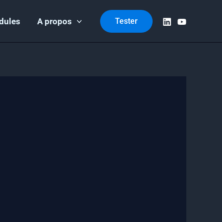
dules
A propos
Tester