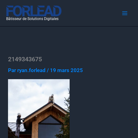
Aller
au
Bâtisseur de Solutions Digitales
contenu
2149343675
Par
ryan.forlead
/
19 mars 2025