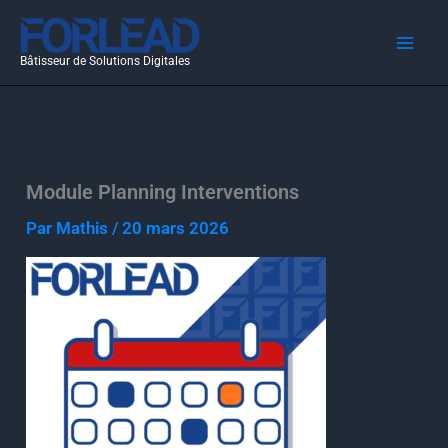
Aller
au
Bâtisseur de Solutions Digitales
contenu
Module Planning Interventions
Par
Mathis
/
20 mars 2026