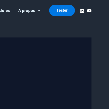
dules
A propos
Tester