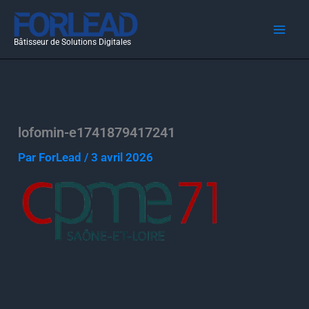
Aller
au
Bâtisseur de Solutions Digitales
contenu
lofomin-e1741879417241
Par
ForLead
/
3 avril 2026