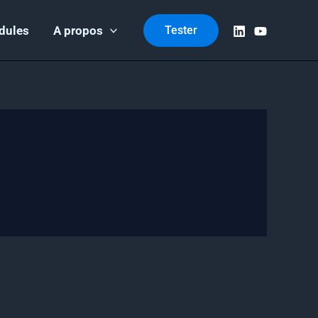
dules
A propos
Tester