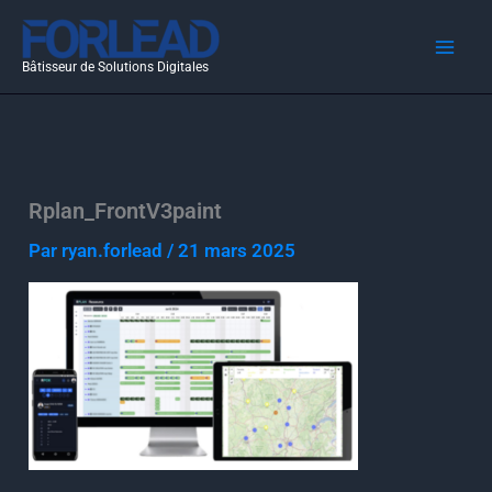
Aller
au
Bâtisseur de Solutions Digitales
contenu
Rplan_FrontV3paint
Par
ryan.forlead
/
21 mars 2025