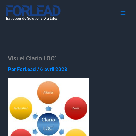
Aller
au
Bâtisseur de Solutions Digitales
contenu
Visuel Clario LOC’
Par
ForLead
/
6 avril 2023