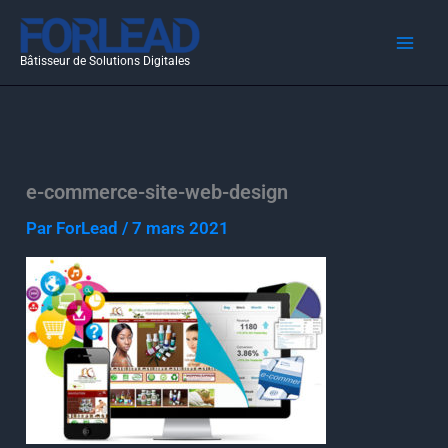
Aller
au
Bâtisseur de Solutions Digitales
contenu
e-commerce-site-web-design
Par
ForLead
/
7 mars 2021