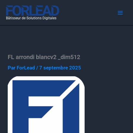
Aller
au
Bâtisseur de Solutions Digitales
contenu
FL arrondi blancv2 _dim512
Par
ForLead
/
7 septembre 2025