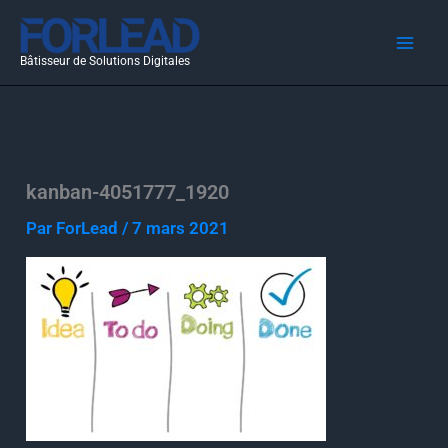
Aller
au
Bâtisseur de Solutions Digitales
contenu
kanban-4051777_1920
Par
ForLead
/
7 mars 2021