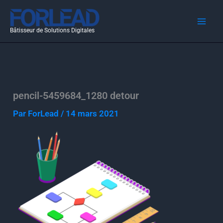
Aller
au
Bâtisseur de Solutions Digitales
contenu
pencil-5459684_1280 detour
Par
ForLead
/
14 mars 2021