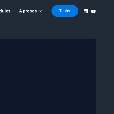
dules
A propos
Tester