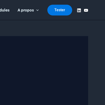
dules
A propos
Tester