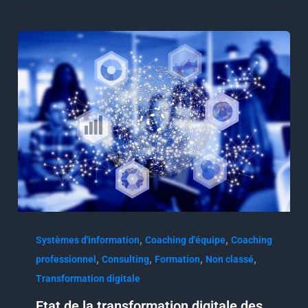
,
,
Systèmes d'information
Coaching d'équipe
Coaching
,
,
,
,
professionnel
Consulting
Formation
Non classé
Transformation digitale
Etat de la transformation digitale des