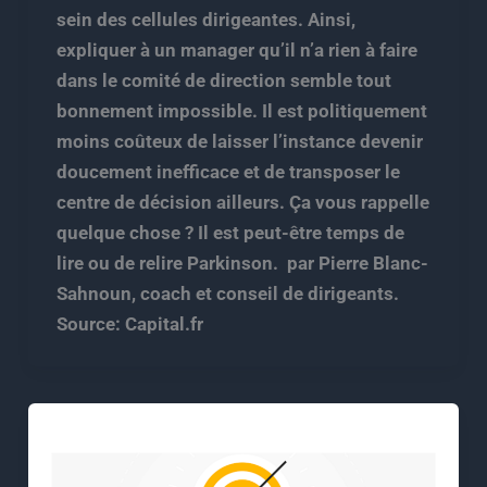
sein des cellules dirigeantes. Ainsi,
expliquer à un manager qu’il n’a rien à faire
dans le comité de direction semble tout
bonnement impossible. Il est politiquement
moins coûteux de laisser l’instance devenir
doucement inefficace et de transposer le
centre de décision ailleurs. Ça vous rappelle
quelque chose ? Il est peut-être temps de
lire ou de relire Parkinson. par Pierre Blanc-
Sahnoun, coach et conseil de dirigeants.
Source: Capital.fr