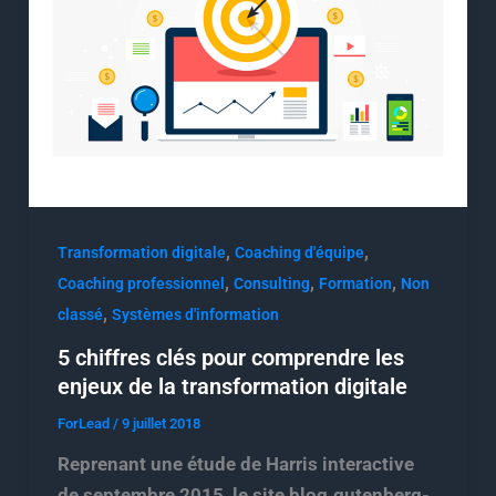
,
,
Transformation digitale
Coaching d'équipe
,
,
,
Coaching professionnel
Consulting
Formation
Non
,
classé
Systèmes d'information
5 chiffres clés pour comprendre les
enjeux de la transformation digitale
ForLead
/
9 juillet 2018
Reprenant une étude de Harris interactive
de septembre 2015, le site blog.gutenberg-