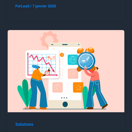
ForLead
/
7 janvier 2020
Solutions